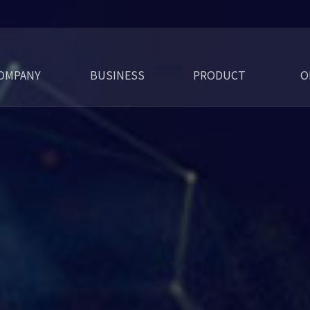
OMPANY
BUSINESS
PRODUCT
O
회사연혁
인증현황
파트너쉽
오시는길
CI 소개
인사말
자율주행 교육 PACKAGE
자동차 환경기술
VR/AR/MR
3D 역설계
VR/AR 전용 플레이어
자율주행 교육 키트
온