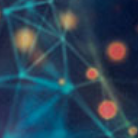
개
과
른
답
상
변
담