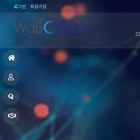
로그인
회원가입
C
홈
으
제
로
품
질
소
문
빠